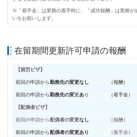
※「着手金」は業務の着手時に、「成功報酬」は業務が
いをお願いします。
在留期間更新許可申請の報酬
【就労ビザ】
前回の申請から
勤務先の変更
なし
（報酬） 44,
前回の申請から
勤務先の変
更
あ
り （着手金） 44,0
【配偶者ビザ】
前回の申請から
配偶者の変更
なし
（報酬） 4
前回の申請から
配偶者の変更
あり
（着手金） 4