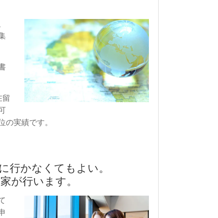
、
集
書
在留
可
位の実績です。
局に行かなくてもよい。
門家が行います。
て
申