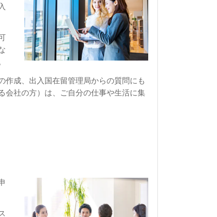
入
可
な
。
の作成、出入国在留管理局からの質問にも
る会社の方）は、ご自分の仕事や生活に集
申
ス